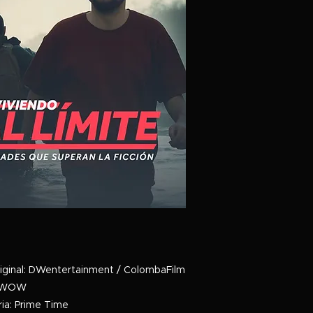
iginal: DWentertainment / ColombaFilm
WWOW
ria: Prime Time