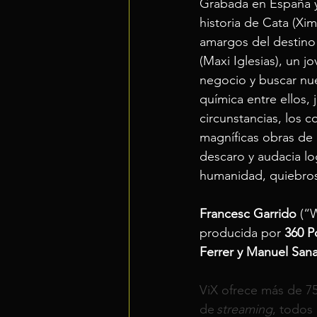
Grabada en España 
historia de Cata (Xi
amargos del destino 
(Maxi Iglesias), un j
negocio y buscar nue
química entre ellos, 
circunstancias, los 
magníficas obras de a
descaro y audacia log
humanidad, quiebros 
Francesc Garrido
 (“
producida por 
360 
Ferrer y Manuel Sana
ViX ofrece más de 75
de 
streaming
, todos