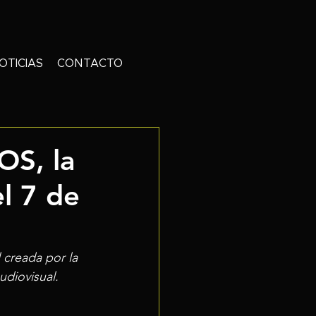
OTICIAS
CONTACTO
S, la
l 7 de
 creada por la 
diovisual.