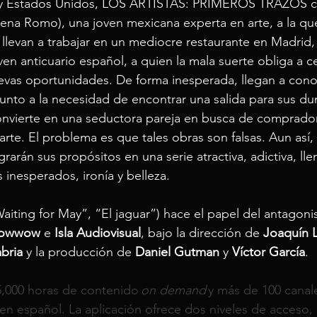
y Estados Unidos, LOS ARTISTAS: PRIMEROS TRAZOS cu
mena Romo), una joven mexicana experta en arte, a la que
llevan a trabajar en un mediocre restaurante en Madrid,
oven anticuario español, a quien la mala suerte obliga a ce
vas oportunidades. De forma inesperada, llegan a conoc
junto a la necesidad de encontrar una salida para sus du
convierte en una seductora pareja en busca de comprado
rte. El problema es que tales obras son falsas. Aun así, 
rarán sus propósitos en una serie atractiva, adictiva, lle
inesperados, ironía y belleza. 
Waiting for May”, “El jaguar”) hace el papel del antagonis
Powwow
 e 
Isla Audiovisual
, bajo la dirección de 
Joaquín L
bria
 y la producción de 
Daniel Gutman
 y 
Víctor García
. 
,000 horas de contenido 
on demand
 y más de 100 canal
 en español. La aplicación ofrece dos niveles de acceso, 