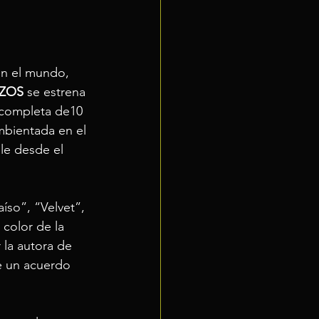
en el mundo, 
AZOS
 se estrena 
 completa de10 
mbientada en el 
le desde el 
íso”, “Velvet”, 
 color de la 
 la autora de 
e un acuerdo 