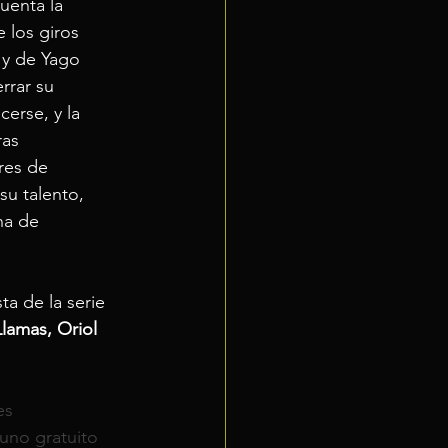
enta la 
 los giros 
 y de Yago 
rrar su 
erse, y la 
ras 
res de 
su talento, 
na de 
ta de la serie 
lamas, Oriol 
es 
uno gratuito 