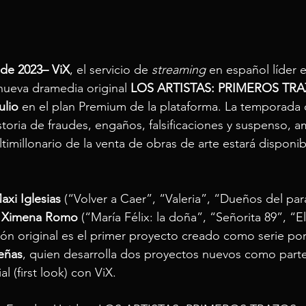
 de 2023– ViX
, el servicio de 
streaming 
en español líder 
nueva dramedia original 
LOS ARTISTAS: PRIMEROS TR
ulio 
en el plan Premium de la plataforma. La temporada
storia de fraudes, engaños, falsificaciones y suspenso, a
imillonario de la venta de obras de arte estará disponib
axi Iglesias
 (“Volver a Caer”, “Valeria”, “Dueños del para
 
Ximena Romo
 (“María Félix: la doña”, “Señorita 89”, “El
ión original es el primer proyecto creado como serie por
eñas
, quien desarrolla dos proyectos nuevos como part
l (first look) con ViX. 